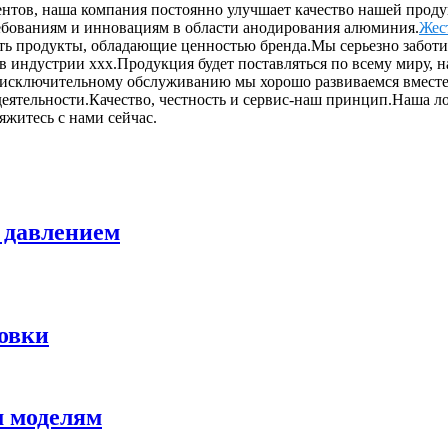
нтов, наша компания постоянно улучшает качество нашей проду
ребованиям и инновациям в области анодирования алюминия.
Жес
ть продукты, обладающие ценностью бренда.Мы серьезно заботим
 в индустрии ххх.Продукция будет поставляться по всему миру, 
 исключительному обслуживанию мы хорошо развиваемся вместе 
еятельности.Качество, честность и сервис-наш принцип.Наша ло
житесь с нами сейчас.
 давлением
овки
м моделям